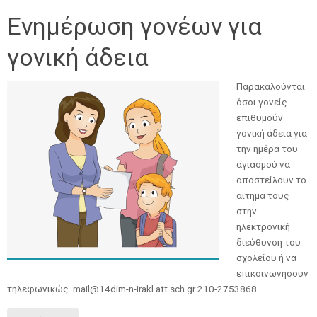
Ενημέρωση γονέων για
γονική άδεια
Παρακαλούνται
όσοι γονείς
επιθυμούν
γονική άδεια για
την ημέρα του
αγιασμού να
αποστείλουν το
αίτημά τους
στην
ηλεκτρονική
διεύθυνση του
σχολείου ή να
επικοινωνήσουν
τηλεφωνικώς. mail@14dim-n-irakl.att.sch.gr 210-2753868