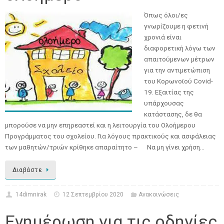
Όπως όλοι/ες
γνωρίζουμε η φετινή
χρονιά είναι
διαφορετική λόγω των
απαιτούμενων μέτρων
για την αντιμετώπιση
του Κορωνοϊού Covid-
19. Εξαιτίας της
υπάρχουσας
κατάστασης, δε θα
μπορούσε να μην επηρεαστεί και η λειτουργία του Ολοήμερου
Προγράμματος του σχολείου. Για λόγους πρακτικούς και ασφάλειας
των μαθητών/τριών κρίθηκε απαραίτητο – Να μη γίνει χρήση…
Διαβάστε
14dimnirak
12 Σεπτεμβρίου 2020
Ανακοινώσεις
Ενημέρωση για τις οδηγίες