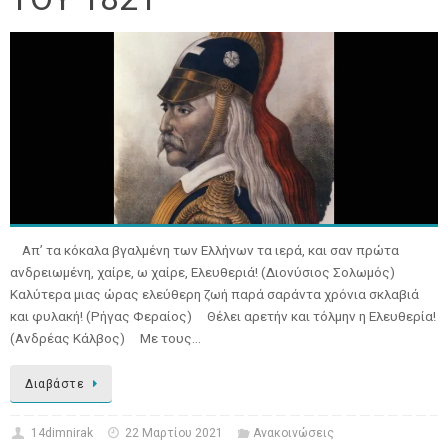
Απ’ τα κόκαλα βγαλμένη των Ελλήνων τα ιερά, και σαν πρώτα
ανδρειωμένη, χαίρε, ω χαίρε, Ελευθεριά! (Διονύσιος Σολωμός)
Καλύτερα μιας ώρας ελεύθερη ζωή παρά σαράντα χρόνια σκλαβιά
και φυλακή! (Ρήγας Φεραίος) Θέλει αρετήν και τόλμην η Ελευθερία!
(Ανδρέας Κάλβος) Με τους…
Διαβάστε
14dimnirak
22 Μαρτίου 2021
Ανακοινώσεις