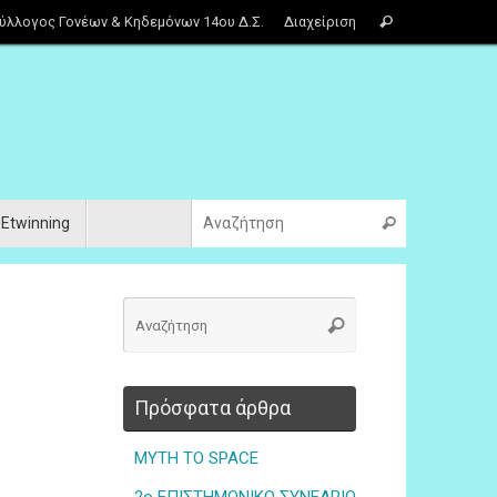
ύλλογος Γονέων & Κηδεμόνων 14ου Δ.Σ.
Διαχείριση
Etwinning
Πρόσφατα άρθρα
MYTH TO SPACE