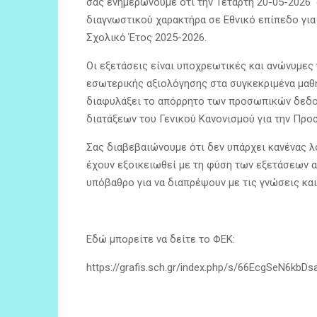
σας ενημερώνουμε ότι την Τετάρτη 20-05-2026 ο
διαγνωστικού χαρακτήρα σε Εθνικό επίπεδο για
Σχολικό Έτος 2025-2026.
Οι εξετάσεις είναι υποχρεωτικές και ανώνυμες 
εσωτερικής αξιολόγησης στα συγκεκριμένα μαθήμ
διαφυλάξει το απόρρητο των προσωπικών δεδομ
διατάξεων του Γενικού Κανονισμού για την Προ
Σας διαβεβαιώνουμε ότι δεν υπάρχει κανένας λ
έχουν εξοικειωθεί με τη φύση των εξετάσεων α
υπόβαθρο για να διαπρέψουν με τις γνώσεις και
Εδώ μπορείτε να δείτε το ΦΕΚ:
https://grafis.sch.gr/index.php/s/66EcgSeN6kbDs