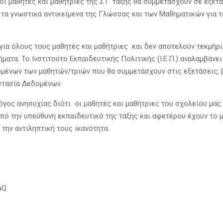
ι μαθητές και μαθήτριες της ΣΤ ΄τάξης θα συμμετάσχουν σε εξετ
 τα γνωστικά αντικείμενα της Γλώσσας και των Μαθηματικών για τ
για όλους τους μαθητές και μαθήτριες και δεν αποτελούν τεκμήρι
ατα. Το Ινστιτούτο Εκπαιδευτικής Πολιτικής (Ι.Ε.Π.) αναλαμβάνει
ένων των μαθητών/τριών που θα συμμετάσχουν στις εξετάσεις, 
στασία Δεδομένων.
όγος ανησυχίας διότι οι μαθητές και μαθήτριες του σχολείου μας
πό την υπεύθυνη εκπαιδευτικό της τάξης και αφετέρου έχουν το 
 την αντιληπτική τους ικανότητα.
aQ