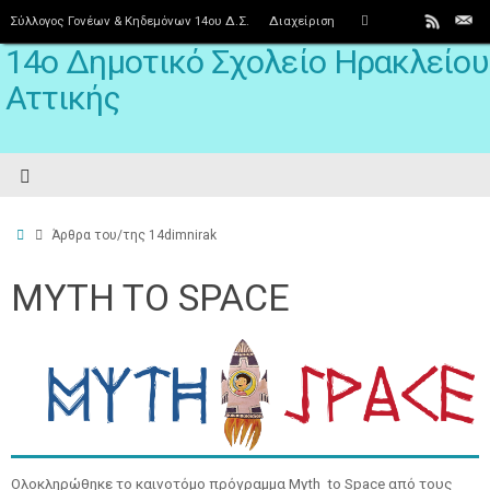
Σύλλογος Γονέων & Κηδεμόνων 14ου Δ.Σ.
Διαχείριση
14ο Δημοτικό Σχολείο Ηρακλείου
Αττικής
Άρθρα του/της 14dimnirak
MYTH TO SPACE
Ολοκληρώθηκε το καινοτόμο πρόγραμμα Myth to Space από τους