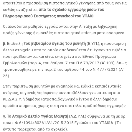
απαιτείται η προσκόμιση πιστοποιητικού γέννησης από τους γονείς
καθώς αναζητείται
από το σχολείο εγγραφής μέσω του
Πληροφοριακού Συστήματος myschool του ΥΠΑΙΘ.
Οι αλλοδαποί μαθητές εγγράφονται στην Α΄ τάξη με ληξιαρχική
πράξη γέννησης ή ομοειδές πιστοποιητικό επίσημα μεταφρασμένο.
β.
Επίδειξη
του βιβλιαρίου υγείας του μαθητή
(B.Y.Π.), ή προσκόμιση
άλλου στοιχείου από το οποίο αποδεικνύεται ότι έγιναν τα εμβόλια
που προβλέπονται και είναι ενταγμένα στο Εθνικό Πρόγραμμα
Εμβολιασμών (παρ. 4, του άρθρου 7 του Π.Δ 79/2017 (Α’ 109), όπως
τροποποιήθηκε με την παρ. 2 του άρθρου 44 του Ν. 4777/2021 (Α’
25)
Στην περίπτωση μαθητών με αναπηρία και ειδικές εκπαιδευτικές
ανάγκες, οι γονείς/κηδεμόνες συνυποβάλλουν γνωμάτευση από
ΚΕ.Δ.Α.Σ.Υ. ή δημόσιο ιατροπαιδαγωγικό κέντρο ή άλλη δημόσια
αρμόδια υπηρεσία, χωρίς αυτή να αποτελεί προϋπόθεση εγγραφής.
γ. Το Ατομικό Δελτίο Υγείας Μαθητή
(Α.Δ.Υ.Μ.) σύμφωνα με τη με αρ.
πρωτ. Φ.6/1094/80261/Δ1/20-5-2015 Εγκύκλιο του ΥΠΑΙΘΑ. (Το
έντυπο παρέχεται από το σχολείο).