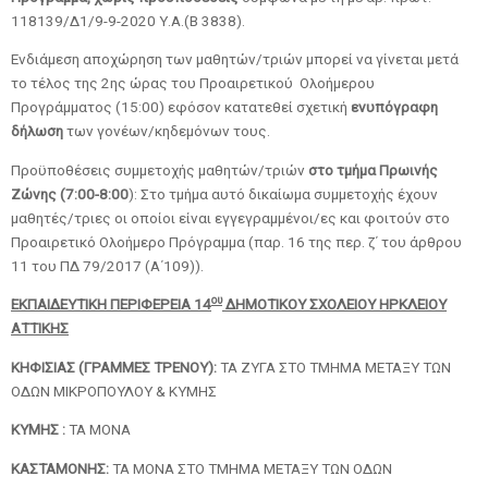
118139/Δ1/9-9-2020 Υ.Α.(Β 3838).
Ενδιάμεση αποχώρηση των μαθητών/τριών μπορεί να γίνεται μετά
το τέλος της 2ης ώρας του Προαιρετικού Ολοήμερου
Προγράμματος (15:00) εφόσον κατατεθεί σχετική
ενυπόγραφη
δήλωση
των γονέων/κηδεμόνων τους.
Προϋποθέσεις συμμετοχής μαθητών/τριών
στο τμήμα Πρωινής
Ζώνης (7:00-8:00
): Στο τμήμα αυτό δικαίωμα συμμετοχής έχουν
μαθητές/τριες οι οποίοι είναι εγγεγραμμένοι/ες και φοιτούν στο
Προαιρετικό Ολοήμερο Πρόγραμμα (παρ. 16 της περ. ζ΄ του άρθρου
11 του ΠΔ 79/2017 (Α΄109)).
ου
ΕΚΠΑΙΔΕΥΤΙΚΗ ΠΕΡΙΦΕΡΕΙΑ 14
ΔΗΜΟΤΙΚΟΥ ΣΧΟΛΕΙΟΥ ΗΡΚΛΕΙΟΥ
ΑΤΤΙΚΗΣ
ΚΗΦΙΣΙΑΣ (ΓΡΑΜΜΕΣ ΤΡΕΝΟΥ):
ΤΑ ΖΥΓΑ ΣΤΟ ΤΜΗΜΑ ΜΕΤΑΞΥ ΤΩΝ
ΟΔΩΝ ΜΙΚΡΟΠΟΥΛΟΥ & ΚΥΜΗΣ
ΚΥΜΗΣ :
ΤΑ ΜΟΝΑ
ΚΑΣΤΑΜΟΝΗΣ:
ΤΑ ΜΟΝΑ ΣΤΟ ΤΜΗΜΑ ΜΕΤΑΞΥ ΤΩΝ ΟΔΩΝ