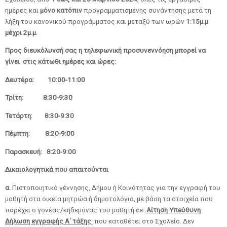
ημέρες και
μόνο κατόπιν
προγραμματισμένης συνάντησης μετά τη
λήξη του κανονικού προγράμματος και μεταξύ των ωρών
1:15μ.μ
μέχρι 2μ.μ.
Προς διευκόλυνσή σας η τηλεφωνική προσυνεννόηση μπορεί να
γίνει στις κάτωθι ημέρες και ώρες:
Δευτέρα: 10:00-11:00
Τρίτη: 8:30-9:30
Τετάρτη: 8:30-9:30
Πέμπτη: 8:20-9:00
Παρασκευή: 8:20-9:00
Δικαιολογητικά που απαιτούνται
α.
Πιστοποιητικό γέννησης, Δήμου ή Κοινότητας για την εγγραφή του
μαθητή στα οικεία μητρώα ή δημοτολόγια, με βάση τα στοιχεία που
παρέχει ο γονέας/κηδεμόνας του μαθητή σε
Αίτηση Υπεύθυνη
Δήλωση εγγραφής Α΄ τάξης
που καταθέτει στο Σχολείο. Δεν