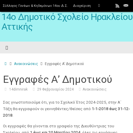
Σύλλογος Γονέων & Κηδεμόνων 14ου Δ.Σ.
Διαχείριση
14ο Δημοτικό Σχολείο Ηρακλείου
Αττικής
Ανακοινώσεις
Εγγραφές Α’ Δημοτικού
Εγγραφές Α’ Δημοτικού
14dimnirak
29 Φεβρουαρίου 2024
Ανακοινώσεις
Σας γνωστοποιούμε ότι, για το Σχολικό Έτος 2024-2025, στην Α΄
Τάξη θα εγγραφούν οι γεννηθέντες/θείσες από
1-1-2018 έως 31-12-
2018
.
Οι εγγραφές θα γίνονται στο γραφείο της Διευθύντριας του
Σχολείου, από
1 έως και 20 Μαρτίου 2024
, όλες τις εργάσιμες